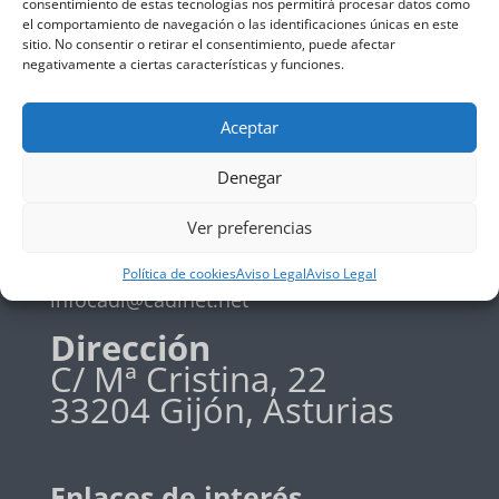
consentimiento de estas tecnologías nos permitirá procesar datos como
el comportamiento de navegación o las identificaciones únicas en este
Política de privadidad
sitio. No consentir o retirar el consentimiento, puede afectar
Política de cookies
negativamente a ciertas características y funciones.
Aceptar
Teléfono
Denegar
+34 985 19 58 42
Ver preferencias
Email
Política de cookies
Aviso Legal
Aviso Legal
infocadi@cadinet.net
Dirección
C/ Mª Cristina, 22
33204 Gijón, Asturias
Enlaces de interés