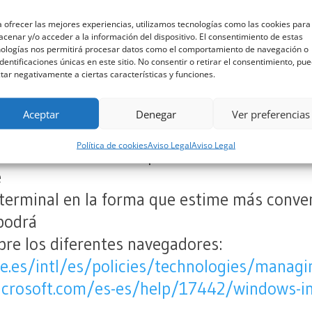
ando se
 ofrecer las mejores experiencias, utilizamos tecnologías como las cookies para
cenar y/o acceder a la información del dispositivo. El consentimiento de estas
nologías nos permitirá procesar datos como el comportamiento de navegación o
identificaciones únicas en este sitio. No consentir o retirar el consentimiento, pu
tar negativamente a ciertas características y funciones.
 cookies?
 indican cómo configurar su navegador par
Aceptar
Denegar
Ver preferencias
reciba
Política de cookies
Aviso Legal
Aviso Legal
ra desactivarlas completamente. Para contr
e
 terminal en la forma que estime más conve
 podrá
re los diferentes navegadores:
e.es/intl/es/policies/technologies/managi
icrosoft.com/es-es/help/17442/windows-int