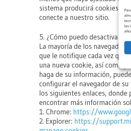
sistema producirá cookies cu
Para
alma
conecte a nuestro sitio.
tec
las 
afec
5. ¿Cómo puedo desactivar las
La mayoría de los navegadores
que le notifique cada vez que 
una nueva cookie, así como pa
haga de su información, pued
configurar el navegador de su
los siguientes enlaces, donde
encontrar más información sob
1. Chrome:
https://www.googl
2. Explorer:
https://support.m
manage-cookies