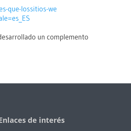
es-que-lossitios-we
ale=es_ES
a desarrollado un complemento
Enlaces de interés