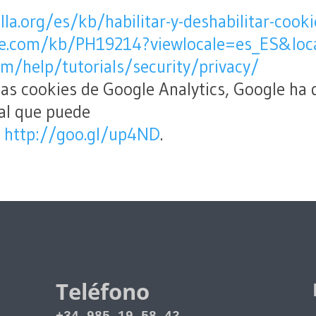
lla.org/es/kb/habilitar-y-deshabilitar-cooki
ple.com/kb/PH19214?viewlocale=es_ES&loc
m/help/tutorials/security/privacy/
 las cookies de Google Analytics, Google h
 al que puede
:
http://goo.gl/up4ND
.
Teléfono