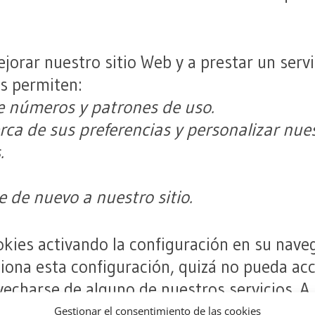
jorar nuestro sitio Web y a prestar un serv
os permiten:
e números y patrones de uso.
rca de sus preferencias y personalizar nue
.
 de nuevo a nuestro sitio.
okies activando la configuración en su nave
cciona esta configuración, quizá no pueda a
vecharse de alguno de nuestros servicios. A
nfiguración de su navegador de forma que 
Gestionar el consentimiento de las cookies