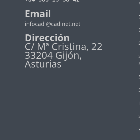
+34 985 19 58 42
Email
infocadi@cadinet.net
Dirección
C/ Mª Cristina, 22
33204 Gijón,
Asturias