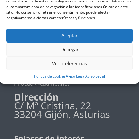
consentimiento de estas tecnologías nos permitirá procesar datos como
el comportamiento de navegación o las identificaciones únicas en este
Política de privadidad
sitio. No consentir o retirar el consentimiento, puede afectar
Política de cookies
negativamente a ciertas características y funciones.
Aceptar
Teléfono
Denegar
+34 985 19 58 42
Ver preferencias
Email
Política de cookies
Aviso Legal
Aviso Legal
infocadi@cadinet.net
Dirección
C/ Mª Cristina, 22
33204 Gijón, Asturias
Enlaces de interés