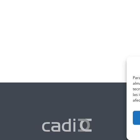
Para
alma
tec
las 
afec