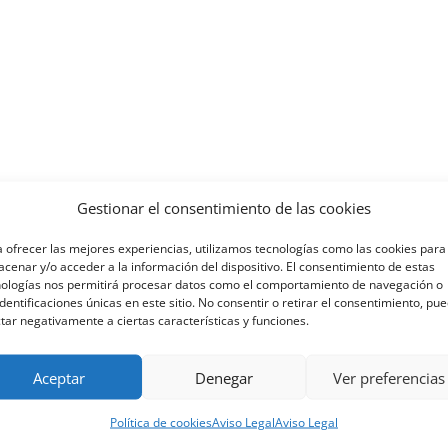
Gestionar el consentimiento de las cookies
 ofrecer las mejores experiencias, utilizamos tecnologías como las cookies para
cenar y/o acceder a la información del dispositivo. El consentimiento de estas
nologías nos permitirá procesar datos como el comportamiento de navegación o
identificaciones únicas en este sitio. No consentir o retirar el consentimiento, pu
tar negativamente a ciertas características y funciones.
Aceptar
Denegar
Ver preferencias
Teléfono
Política de cookies
Aviso Legal
Aviso Legal
+34 985 19 58 42