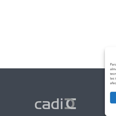
Para
alma
tec
las 
afec