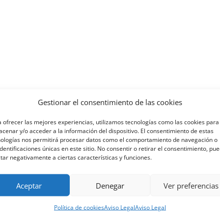
Gestionar el consentimiento de las cookies
 ofrecer las mejores experiencias, utilizamos tecnologías como las cookies para
cenar y/o acceder a la información del dispositivo. El consentimiento de estas
nologías nos permitirá procesar datos como el comportamiento de navegación o
identificaciones únicas en este sitio. No consentir o retirar el consentimiento, pu
tar negativamente a ciertas características y funciones.
Aceptar
Denegar
Ver preferencias
Teléfono
Política de cookies
Aviso Legal
Aviso Legal
+34 985 19 58 42