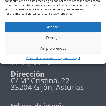
consentimiento de estas tecnologías nos permitirá procesar datos como
el comportamiento de navegación o las identificaciones únicas en este
Política de privadidad
sitio. No consentir o retirar el consentimiento, puede afectar
Política de cookies
negativamente a ciertas características y funciones.
Aceptar
Teléfono
Denegar
+34 985 19 58 42
Ver preferencias
Email
Política de cookies
Aviso Legal
Aviso Legal
infocadi@cadinet.net
Dirección
C/ Mª Cristina, 22
33204 Gijón, Asturias
Enlaces de interés