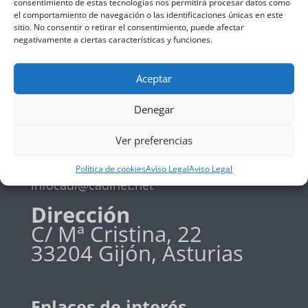
consentimiento de estas tecnologías nos permitirá procesar datos como
el comportamiento de navegación o las identificaciones únicas en este
Política de privadidad
sitio. No consentir o retirar el consentimiento, puede afectar
Política de cookies
negativamente a ciertas características y funciones.
Aceptar
Teléfono
Denegar
+34 985 19 58 42
Ver preferencias
Email
Política de cookies
Aviso Legal
Aviso Legal
infocadi@cadinet.net
Dirección
C/ Mª Cristina, 22
33204 Gijón, Asturias
Enlaces de interés