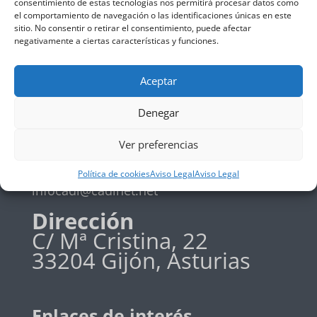
consentimiento de estas tecnologías nos permitirá procesar datos como
el comportamiento de navegación o las identificaciones únicas en este
Política de privadidad
sitio. No consentir o retirar el consentimiento, puede afectar
Política de cookies
negativamente a ciertas características y funciones.
Aceptar
Teléfono
Denegar
+34 985 19 58 42
Ver preferencias
Email
Política de cookies
Aviso Legal
Aviso Legal
infocadi@cadinet.net
Dirección
C/ Mª Cristina, 22
33204 Gijón, Asturias
Enlaces de interés