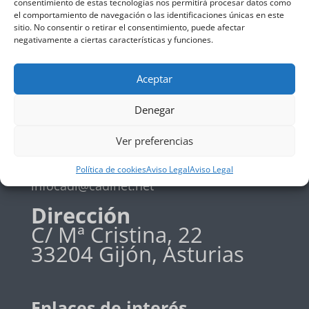
consentimiento de estas tecnologías nos permitirá procesar datos como
el comportamiento de navegación o las identificaciones únicas en este
Política de privadidad
sitio. No consentir o retirar el consentimiento, puede afectar
Política de cookies
negativamente a ciertas características y funciones.
Aceptar
Teléfono
Denegar
+34 985 19 58 42
Ver preferencias
Email
Política de cookies
Aviso Legal
Aviso Legal
infocadi@cadinet.net
Dirección
C/ Mª Cristina, 22
33204 Gijón, Asturias
Enlaces de interés