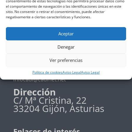
consentimiento de estas tecnologías nos permitirá procesar datos como
el comportamiento de navegación o las identificaciones únicas en este
Política de privadidad
sitio. No consentir o retirar el consentimiento, puede afectar
Política de cookies
negativamente a ciertas características y funciones.
Aceptar
Teléfono
Denegar
+34 985 19 58 42
Ver preferencias
Email
Política de cookies
Aviso Legal
Aviso Legal
infocadi@cadinet.net
Dirección
C/ Mª Cristina, 22
33204 Gijón, Asturias
Enlaces de interés