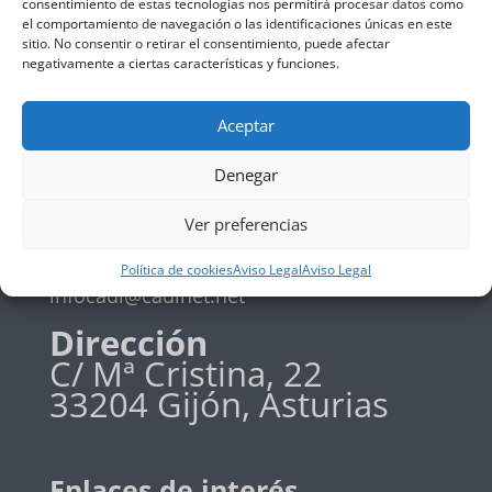
consentimiento de estas tecnologías nos permitirá procesar datos como
el comportamiento de navegación o las identificaciones únicas en este
Política de privadidad
sitio. No consentir o retirar el consentimiento, puede afectar
Política de cookies
negativamente a ciertas características y funciones.
Aceptar
Teléfono
Denegar
+34 985 19 58 42
Ver preferencias
Email
Política de cookies
Aviso Legal
Aviso Legal
infocadi@cadinet.net
Dirección
C/ Mª Cristina, 22
33204 Gijón, Asturias
Enlaces de interés