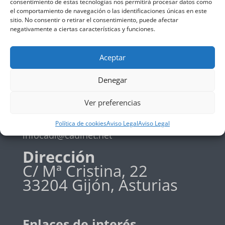
consentimiento de estas tecnologías nos permitirá procesar datos como
el comportamiento de navegación o las identificaciones únicas en este
Política de privadidad
sitio. No consentir o retirar el consentimiento, puede afectar
Política de cookies
negativamente a ciertas características y funciones.
Aceptar
Teléfono
Denegar
+34 985 19 58 42
Ver preferencias
Email
Política de cookies
Aviso Legal
Aviso Legal
infocadi@cadinet.net
Dirección
C/ Mª Cristina, 22
33204 Gijón, Asturias
Enlaces de interés