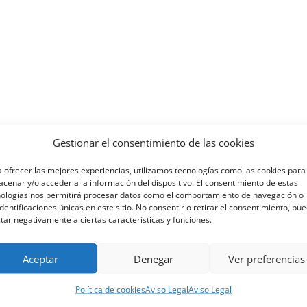
Gestionar el consentimiento de las cookies
 ofrecer las mejores experiencias, utilizamos tecnologías como las cookies para
cenar y/o acceder a la información del dispositivo. El consentimiento de estas
nologías nos permitirá procesar datos como el comportamiento de navegación o
identificaciones únicas en este sitio. No consentir o retirar el consentimiento, pu
tar negativamente a ciertas características y funciones.
Aceptar
Denegar
Ver preferencias
Teléfono
Política de cookies
Aviso Legal
Aviso Legal
+34 985 19 58 42