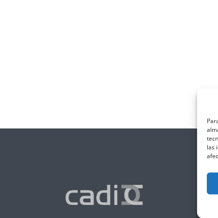
Para
alma
tec
las 
afec