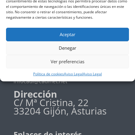
consentimiento de estas tecnologías nos permitirá procesar datos como
el comportamiento de navegación o las identificaciones únicas en este
Política de privadidad
sitio. No consentir o retirar el consentimiento, puede afectar
Política de cookies
negativamente a ciertas características y funciones.
Aceptar
Teléfono
Denegar
+34 985 19 58 42
Ver preferencias
Email
Política de cookies
Aviso Legal
Aviso Legal
infocadi@cadinet.net
Dirección
C/ Mª Cristina, 22
33204 Gijón, Asturias
Enlaces de interés