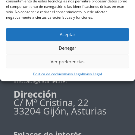
consentimiento de estas tecnologías nos permitirá procesar datos como
el comportamiento de navegación o las identificaciones únicas en este
Política de privadidad
sitio. No consentir o retirar el consentimiento, puede afectar
Política de cookies
negativamente a ciertas características y funciones.
Aceptar
Teléfono
Denegar
+34 985 19 58 42
Ver preferencias
Email
Política de cookies
Aviso Legal
Aviso Legal
infocadi@cadinet.net
Dirección
C/ Mª Cristina, 22
33204 Gijón, Asturias
Enlaces de interés